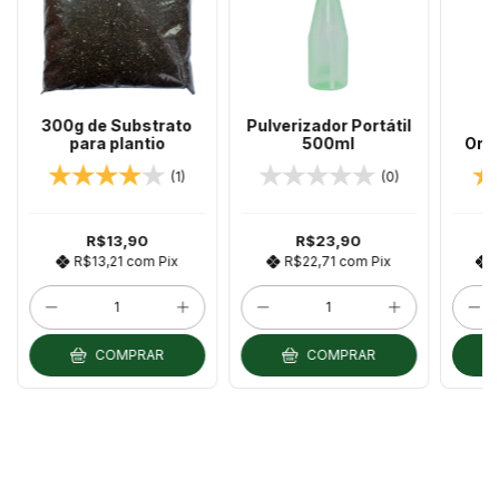
300g de Substrato
Pulverizador Portátil
A
para plantio
500ml
Orga
Fert
(1)
(0)
R$13,90
R$23,90
R$13,21
com
Pix
R$22,71
com
Pix
COMPRAR
COMPRAR