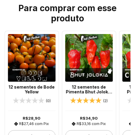
Para comprar com esse
produto
12 sementes de Bode
12 sementes de
12
Yellow
Pimenta Bhut Jolokia
Pim
TERCEIRA MAIS
(Ch
(0)
(2)
FORTE DO MUNDO
R$28,90
R$34,90
R$27,46
com
Pix
R$33,16
com
Pix