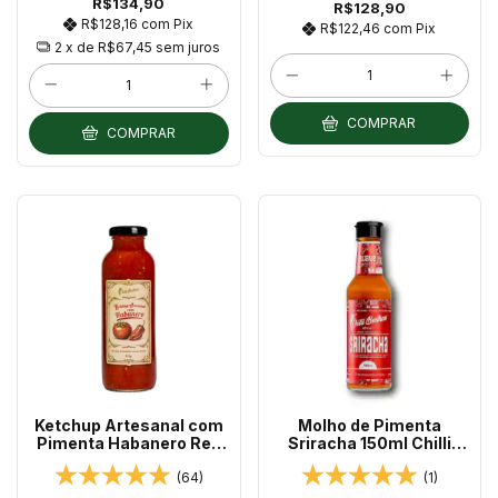
R$134,90
R$128,90
R$128,16
com
Pix
R$122,46
com
Pix
2
x de
R$67,45
sem juros
COMPRAR
COMPRAR
Ketchup Artesanal com
Molho de Pimenta
Pimenta Habanero Red
Sriracha 150ml Chilli
325g
Brothers
(64)
(1)