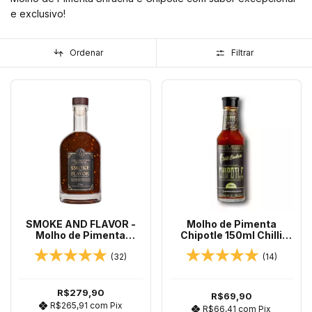
e exclusivo!
Ordenar
Filtrar
SMOKE AND FLAVOR -
Molho de Pimenta
Molho de Pimenta
Chipotle 150ml Chilli
Defumada Chipotle
Brothers
(32)
(14)
Artesanal 375ml
R$279,90
R$69,90
R$265,91
com
Pix
R$66,41
com
Pix