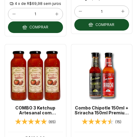
4
x de
R$69,98
sem juros
COMPRAR
COMPRAR
COMBO 3 Ketchup
Combo Chipotle 150ml +
Artesanal com
Sriracha 150ml Premium
Habanero 325g
Chilli Brothers
(65)
(15)