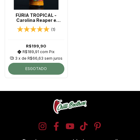
FÚRIA TROPICAL -
Carolina Reaper e
Jalapeño + Laranja e
(1)
Frutas Vermelhas 150ml
R$199,90
R$189,91
com
Pix
3
x de
R$66,63
sem juros
ESGOTADO