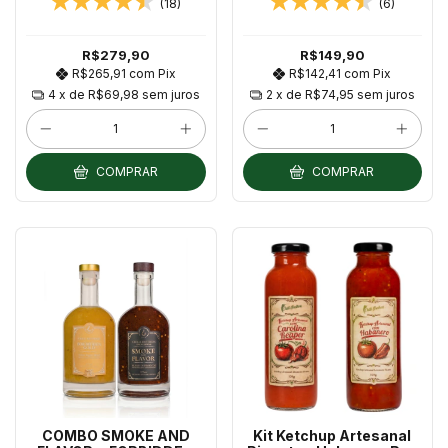
(18)
(6)
375ml
Rocoto e Dedo de Moça
150ml
R$279,90
R$149,90
R$265,91
com
Pix
R$142,41
com
Pix
4
x de
R$69,98
sem juros
2
x de
R$74,95
sem juros
COMPRAR
COMPRAR
COMBO SMOKE AND
Kit Ketchup Artesanal