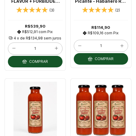
FLAVOR + FORBIDDEN
Picante - Habanero Red
GOLD - 2 molhos de
+ Carolina Reaper 325g
(3)
(2)
375ml
R$539,90
R$114,90
R$512,91
com
Pix
R$109,16
com
Pix
4
x de
R$134,98
sem juros
COMPRAR
COMPRAR