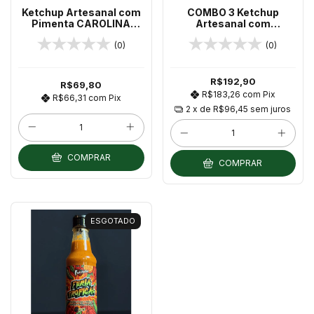
Ketchup Artesanal com
COMBO 3 Ketchup
Pimenta CAROLINA
Artesanal com
REAPER 325g
CAROLINA REAPER 325g
(0)
(0)
R$192,90
R$69,80
R$183,26
com
Pix
R$66,31
com
Pix
2
x de
R$96,45
sem juros
COMPRAR
COMPRAR
ESGOTADO