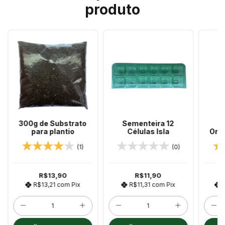
produto
300g de Substrato
Sementeira 12
A
para plantio
Células Isla
Orga
Fert
(1)
(0)
R$13,90
R$11,90
R$13,21
com
Pix
R$11,31
com
Pix