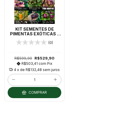
KIT SEMENTES DE
PIMENTAS EXÓTICAS -
12 pacotes de sementes
(0)
de PIMENTAS EXÓTICAS!
R$599,90
R$529,90
R$503,41
com
Pix
4
x de
R$132,48
sem juros
COMPRAR