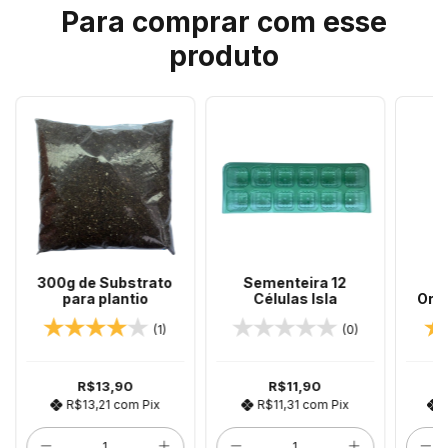
Para comprar com esse
produto
300g de Substrato
Sementeira 12
A
para plantio
Células Isla
Orga
Fert
(1)
(0)
R$13,90
R$11,90
R$13,21
com
Pix
R$11,31
com
Pix