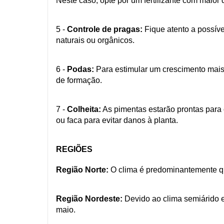
Neste caso, opte por um fertilizante com maior
5 -
Controle de pragas:
Fique atento a possíve
naturais ou orgânicos.
6 -
Podas:
Para estimular um crescimento mais
de formação.
7 -
Colheita:
As pimentas estarão prontas para 
ou faca para evitar danos à planta.
REGIÕES
Região Norte:
O clima é predominantemente que
Região Nordeste:
Devido ao clima semiárido e
maio.