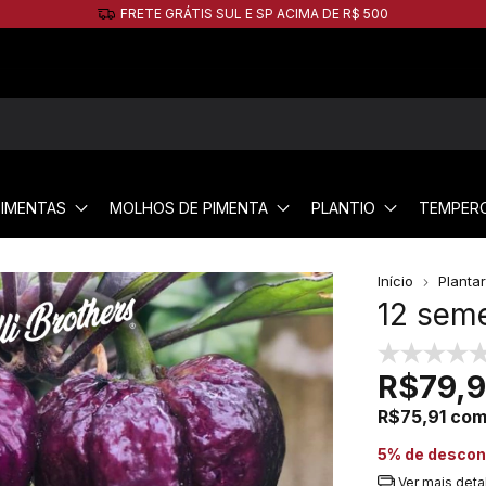
5% de desconto no PIX!
PIMENTAS
MOLHOS DE PIMENTA
PLANTIO
TEMPER
Início
Planta
12 sem
R$79,
R$75,91
co
5% de descon
Ver mais deta