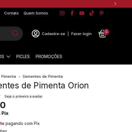
Contato
Quem Somos
0
Cadastre-se
|
Fazer login
OS
PICLES
PROMOÇÕES
r Pimenta
Sementes de Pimenta
entes de Pimenta Orion
Seja o primeiro a avaliar
90
m
Pix
to
pagando com Pix
lhes