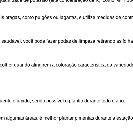
 quantidade de potássio (alta concentração de K), como NPK 10-
is pragas, como pulgões ou lagartas, e utilize medidas de con
 saudável, você pode fazer podas de limpeza retirando as fo
colher quando atingirem a coloração característica da variedad
nte e úmido, sendo possível o plantio durante todo o ano.
m algumas áreas, é melhor plantar pimentas durante a estação