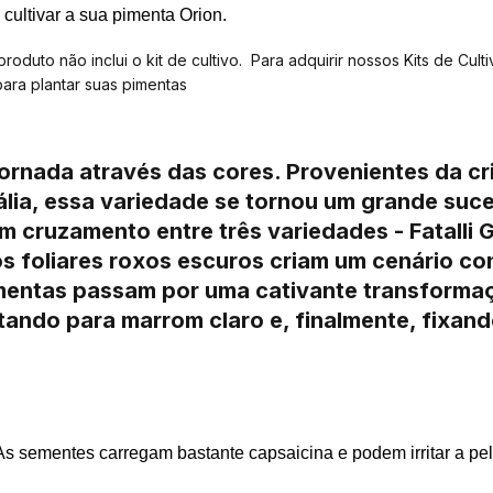
cultivar a sua pimenta
Orion
.
uto não inclui o kit de cultivo. Para adquirir nossos Kits de Cultiv
para plantar suas pimentas
ornada através das cores. Provenientes da cr
tália, essa variedade se tornou um grande su
um cruzamento entre três variedades - Fatall
os foliares roxos escuros criam um cenário c
imentas passam por uma cativante transform
tando para marrom claro e, finalmente, fixan
s sementes carregam bastante capsaicina e podem irritar a p