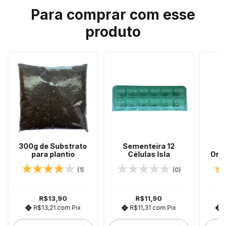
Para comprar com esse
produto
300g de Substrato
Sementeira 12
A
para plantio
Células Isla
Orga
Fert
(1)
(0)
R$13,90
R$11,90
R$13,21
com
Pix
R$11,31
com
Pix