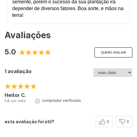
semente, porém o sucesso da sua plantação irá
depender de diversos fatores. Boa sorte, e mãos na
terra!
Avaliações
5.0
QUERO AVALIAR
1 avaliação
Heitor C.
há um mês
comprador verificado
esta avaliação foi útil?
0
0