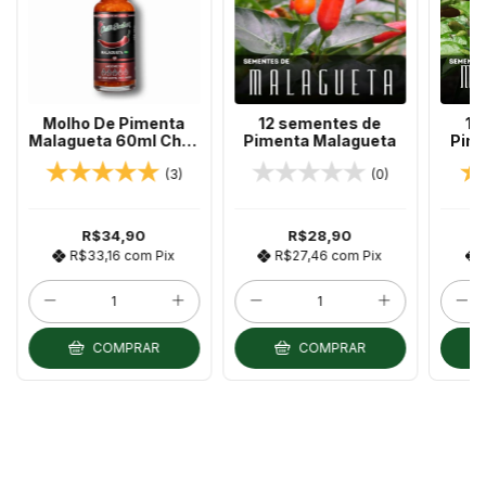
Molho De Pimenta
12 sementes de
12
Malagueta 60ml Chilli
Pimenta Malagueta
Pim
Brothers
(3)
(0)
R$34,90
R$28,90
R$33,16
com
Pix
R$27,46
com
Pix
COMPRAR
COMPRAR