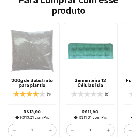
Para comprar com esse
produto
300g de Substrato
Sementeira 12
Pulve
para plantio
Células Isla
(1)
(0)
R$13,90
R$11,90
R$13,21
com
Pix
R$11,31
com
Pix