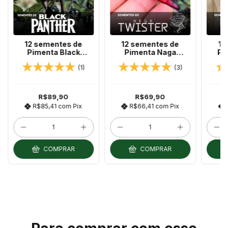
12 sementes de
12 sementes de
12
Pimenta Black
Pimenta Naga
Pi
Panther
Twister
(1)
(3)
R$89,90
R$69,90
R$85,41
com
Pix
R$66,41
com
Pix
COMPRAR
COMPRAR