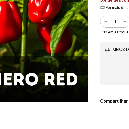
5% de descon
Ver mais deta
110
em estoque
MEIOS D
Compartilhar