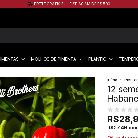
5% de desconto no PIX!
PIMENTAS
MOLHOS DE PIMENTA
PLANTIO
TEMPER
Início
Planta
12 sem
Habane
R$28,
R$27,46
co