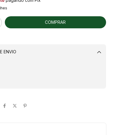
to
pagando com Pix
lhes
E ENVIO
Alterar CEP
CALCULAR