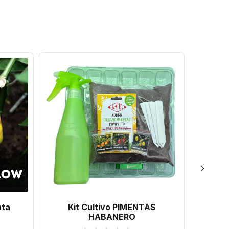
nta
Kit Cultivo PIMENTAS
Molho
HABANERO
Chocol