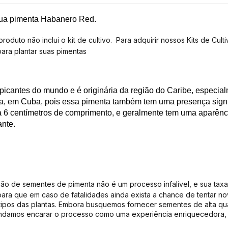
sua pimenta
Habanero Red
.
uto não inclui o kit de cultivo. Para adquirir nossos Kits de Cultiv
para plantar suas pimentas
cantes do mundo e é originária da região do Caribe, especial
, em Cuba, pois essa pimenta também tem uma presença signifi
 6 centímetros de comprimento, e geralmente tem uma aparência 
ante.
nação de sementes de pimenta não é um processo infalível, e sua t
ara que em caso de fatalidades ainda exista a chance de tentar n
tipos das plantas. Embora busquemos fornecer sementes de alta qu
ndamos encarar o processo como uma experiência enriquecedora, 