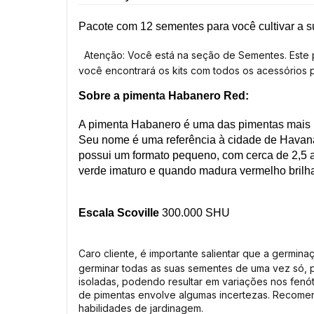
Pacote com 12 sementes para você cultivar a 
Atenção: Você está na seção de Sementes. Este prod
você encontrará os kits com todos os acessórios 
Sobre a piment
a
Habanero Red
:
A pimenta Habanero é uma das pimentas mais pi
Seu nome é uma referência à cidade de Havana
possui um formato pequeno, com cerca de 2,5 a
verde imaturo e quando madura vermelho brilh
Escala Scoville
300.000 SHU
Caro cliente, é importante salientar que a germi
germinar todas as suas sementes de uma vez só, p
isoladas, podendo resultar em variações nos fenó
de pimentas envolve algumas incertezas. Recome
habilidades de jardinagem.