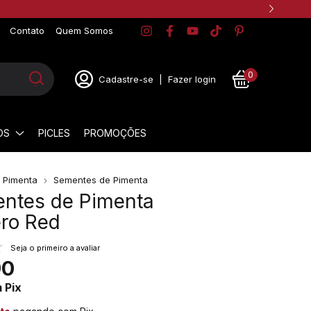
Contato
Quem Somos
0
Cadastre-se
|
Fazer login
OS
PICLES
PROMOÇÕES
r Pimenta
Sementes de Pimenta
entes de Pimenta
ro Red
Seja o primeiro a avaliar
90
m
Pix