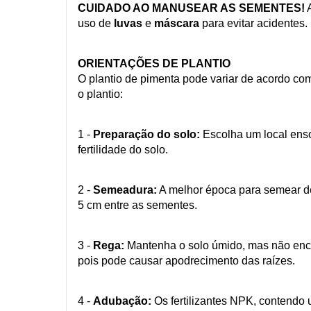
CUIDADO AO MANUSEAR AS SEMENTES!
A
uso de
luvas
e
máscara
para evitar acidentes.
ORIENTAÇÕES DE PLANTIO
O plantio de pimenta pode variar de acordo com
o plantio:
1 -
Preparação do solo:
Escolha um local enso
fertilidade do solo.
2 -
Semeadura:
A melhor época para semear de
5 cm entre as sementes.
3 -
Rega:
Mantenha o solo úmido, mas não ench
pois pode causar apodrecimento das raízes.
4 -
Adubação:
Os fertilizantes NPK, contendo 